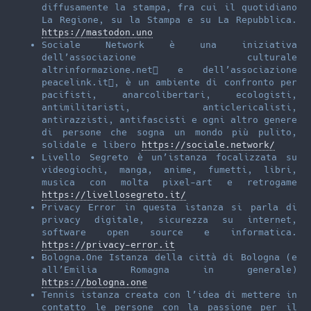
diffusamente la stampa, fra cui il quotidiano
La Regione, su la Stampa e su La Repubblica.
https://mastodon.uno
Sociale Network è una iniziativa
dell’associazione culturale
altrinformazione.net󰏌 e dell’associazione
peacelink.it󰏌, è un ambiente di confronto per
pacifisti, anarcolibertari, ecologisti,
antimilitaristi, anticlericalisti,
antirazzisti, antifascisti e ogni altro genere
di persone che sogna un mondo più pulito,
solidale e libero
https://sociale.network/
Livello Segreto è un’istanza focalizzata su
videogiochi, manga, anime, fumetti, libri,
musica con molta pixel-art e retrogame
https://livellosegreto.it/
Privacy Error in questa istanza si parla di
privacy digitale, sicurezza su internet,
software open source e informatica.
https://privacy-error.it
Bologna.One Istanza della città di Bologna (e
all’Emilia Romagna in generale)
https://bologna.one
Tennis istanza creata con l’idea di mettere in
contatto le persone con la passione per il