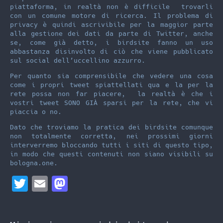
piattaforma, in realtà non è difficile trovarli
con un comune motore di ricerca. Il problema di
privacy è quindi ascrivibile per la maggior parte
alla gestione dei dati da parte di Twitter, anche
se, come già detto, i birdsite fanno un uso
abbastanza disinvolto di ciò che viene pubblicato
sul social dell’uccellino azzurro.
Per quanto sia comprensibile che vedere una cosa
come i propri tweet spiattellati qua e la per la
rete possa non far piacere, la realtà è che i
vostri tweet SONO GIÀ sparsi per la rete, che vi
piaccia o no.
Dato che troviamo la pratica dei birdsite comunque
non totalmente corretta, nei prossimi giorni
interverremo bloccando tutti i siti di questo tipo,
in modo che questi contenuti non siano visibili su
bologna.one.
T
E
M
w
m
a
i
a
s