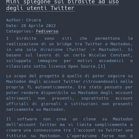
Mini spiegone sui birdsite ad uso
t
i
t
degli utenti Twitter
t
l
o
Author: Chiara
e
d
Date: 28 Aprile 2022
Categories:
Fediverso
r
o
I birdsite sono siti che permettono la
n
realizzazione di un bridge tra Twitter e Mastodon,
in una sola direzione (Twitter –> Mastodon). Si
basano sul lavoro di un certo Nicolas Constant,
sviluppato immagino per motivi accademici e
rilasciato sotto licenza Open Source.[1]
Lo scopo del progetto è quello di poter seguire su
Mastodon degli account Twitter ritrovandoseli nella
propria TL automaticamente. Era stato pensato per
poter rendere disponibile su Mastodon degli account
altrimenti non presenti, soprattutto account
ufficiali di giornali o istituzioni non presenti
nativamente su Mastodon.
Il software non crea un clone su Mastodon
dell’account Twitter ma si limita semplicemente a
creare una connessione tra l’account su Twitter uno
fittizio su Mastodon. L’operazione forse non è