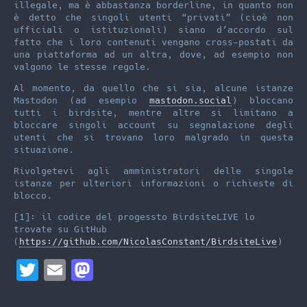
illegale, ma è abbastanza borderline, in quanto non
è detto che singoli utenti “privati” (cioè non
ufficiali o istituzionali) siano d’accordo sul
fatto che i loro contenuti vengano cross-postati da
una piattaforma ad un altra, dove, ad esempio non
valgono le stesse regole.
Al momento, da quello che si sia, alcune istanze
Mastodon (ad esempio
mastodon.social
) bloccano
tutti i birdsite, mentre altre si limitano a
bloccare singoli account su segnalazione degli
utenti che si trovano loro malgrado in questa
situazione.
Rivolgetevi agli amministratori delle singole
istanze per ulteriori informazioni o richieste di
blocco.
[1]: il codice del progessto BirdsiteLIVE lo
trovate su GitHub
(
https://github.com/NicolasConstant/BirdsiteLive
)
T
E
M
w
m
a