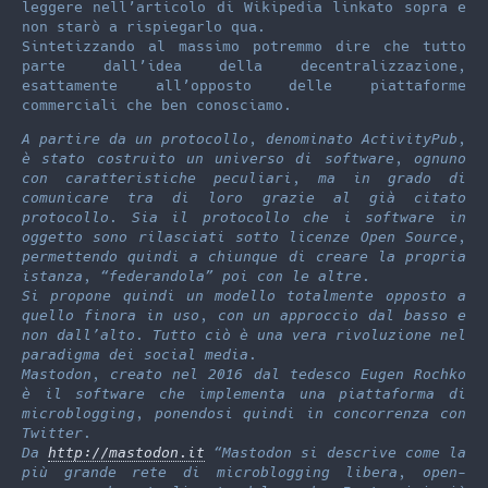
leggere nell’articolo di Wikipedia linkato sopra e
non starò a rispiegarlo qua.
Sintetizzando al massimo potremmo dire che tutto
parte dall’idea della decentralizzazione,
esattamente all’opposto delle piattaforme
commerciali che ben conosciamo.
A partire da un protocollo, denominato ActivityPub,
è stato costruito un universo di software, ognuno
con caratteristiche peculiari, ma in grado di
comunicare tra di loro grazie al già citato
protocollo. Sia il protocollo che i software in
oggetto sono rilasciati sotto licenze Open Source,
permettendo quindi a chiunque di creare la propria
istanza, “federandola” poi con le altre.
Si propone quindi un modello totalmente opposto a
quello finora in uso, con un approccio dal basso e
non dall’alto. Tutto ciò è una vera rivoluzione nel
paradigma dei social media.
Mastodon, creato nel 2016 dal tedesco Eugen Rochko
è il software che implementa una piattaforma di
microblogging, ponendosi quindi in concorrenza con
Twitter.
Da
http://mastodon.it
“Mastodon si descrive come la
più grande rete di microblogging libera, open-