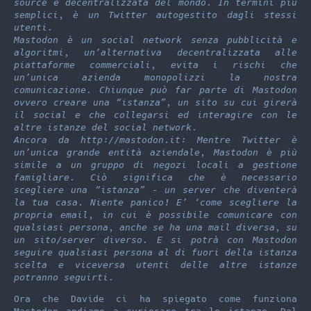
source e decentralizzata del mondo. In termini più
semplici, è un Twitter autogestito dagli stessi
utenti.
Mastodon è un social network senza pubblicità e
algoritmi, un’alternativa decentralizzata alle
piattaforme commerciali, evita i rischi che
un’unica azienda monopolizzi la nostra
comunicazione. Chiunque può far parte di Mastodon
ovvero creare una “istanza”, un sito su cui girerà
il social e che collegarsi ed interagire con le
altre istanze del social network.
Ancora da http://mastodon.it: Mentre Twitter è
un’unica grande entità aziendale, Mastodon è più
simile a un gruppo di negozi locali a gestione
famigliare. Ciò significa che è necessario
scegliere una “istanza” – un server che diventerà
la tua casa. Niente panico! E’ ‘come scegliere la
propria email, in cui è possibile comunicare con
qualsiasi persona, anche se ha una mail diversa, su
un sito/server diverso. E si potrà con Mastodon
seguire qualsiasi persona al di fuori della istanza
scelta e viceversa utenti delle altre istanze
potranno seguirti.
Ora che Davide ci ha spiegato come funziona