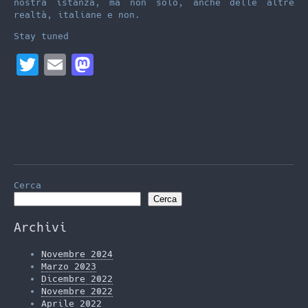
nostra istanza, ma non solo, anche delle altre
realtà, italiane e non.
Stay tuned
T
E
M
w
m
a
i
a
s
t
i
t
t
l
o
e
d
Cerca
r
o
Cerca
n
Archivi
Novembre 2024
Marzo 2023
Dicembre 2022
Novembre 2022
Aprile 2022