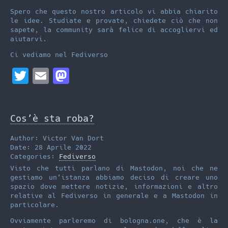
Spero che questo nostro articolo vi abbia chiarito
le idee. Studiate e provate, chiedete ciò che non
sapete, la community sarà felice di accogliervi ed
aiutarvi.
Ci vediamo nel Fediverso
T
E
M
w
m
a
i
a
s
Cos’è sta roba?
t
i
t
t
l
o
Author: Victor Van Dort
Date: 28 Aprile 2022
e
d
Categories:
Fediverso
r
o
Visto che tutti parlano di Mastodon, noi che ne
gestiamo un’istanza abbiamo deciso di creare uno
n
spazio dove mettere notizie, informazioni e altro
relative al Fediverso in generale e a Mastodon in
particolare.
Ovviamente parleremo di bologna.one, che è la