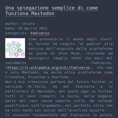
i
a
s
Una spiegazione semplice di come
t
i
t
funziona Mastodon
t
l
o
Author: Chiara
e
d
Date: 28 Aprile 2022
Categories:
Fediverso
r
o
Come prevedibile il mondo degli utenti
n
di Twitter ha reagito “di pancia” alla
notizia dell’acquisto della piattaforma
da parte di Elon Musk, iniziando ad
accorgersi (meglio tardi che mai) del
cosiddetto Fediverso,
(
https://it.wikipedia.org/wiki/Fediverso
), che non
è solo Mastodon, ma anche altre piattaforme come
Friendica, Pixelfed o PeerTube.
Non è mia intenzione parlare del futuro Twitter in
versione Mr.Tesla, ma del Fediverso e in
particolare di Mastodon, del quale oggi su Twitter
tutti si sono riempiti la bocca, nella maggior
parte dei casi senza saperne nulla, ma volendo
pontificare sull’argomento, nel perfetto stile che
va così tanto sul social dell’uccellino azzurro.
Il concetto fondamentale del Fediverso lo potete