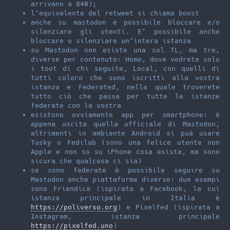
arrivano a 840);
l’equivalente del retweet si chiama boost
anche su mastodon è possibile bloccare e/o
silenziare gli utenti. E’ possibile anche
bloccare o silenziare un’intera istanza
su Mastodon non esiste una sol TL, ma tre,
diverse per contenuto: Home, dove vedrete solo
i toot di chi seguite, Local, con quelli di
tutti coloro che sono iscritti alla vostra
istanza e Federated, nella quale troverete
tutto ciò che passa per tutte le istanze
federate con la vostra
esistono ovviamente app per smartphone: è
appena uscita quella ufficiale di Mastodon,
altrimenti in ambiente Android si puà usare
Tusky o Fedilab (sono una felice utente non
Apple e non so su iPhone cosa esista, ma sono
sicura che qualcosa ci sia)
se sono federate è possibile seguire su
Mastodon anche piattaforme diverse: due esempi
sono Friendica (ispirata a Facebook, la cui
istanza principale in Italia è
https://poliverso.org
) e Pixelfed (ispirata a
Instagram, istanza principale
https://pixelfed.uno
)