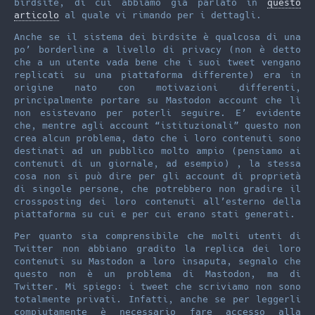
birdsite, di cui abbiamo già parlato in
questo
articolo
al quale vi rimando per i dettagli.
Anche se il sistema dei birdsite è qualcosa di una
po’ borderline a livello di privacy (non è detto
che a un utente vada bene che i suoi tweet vengano
replicati su una piattaforma differente) era in
origine nato con motivazioni differenti,
principalmente portare su Mastodon account che lì
non esistevano per poterli seguire. E’ evidente
che, mentre agli account “istituzionali” questo non
crea alcun problema, dato che i loro contenuti sono
destinati ad un pubblico molto ampio (pensiamo ai
contenuti di un giornale, ad esempio) , la stessa
cosa non si può dire per gli account di proprietà
di singole persone, che potrebbero non gradire il
crossposting dei loro contenuti all’esterno della
piattaforma su cui e per cui erano stati generati.
Per quanto sia comprensibile che molti utenti di
Twitter non abbiano gradito la replica dei loro
contenuti su Mastodon a loro insaputa, segnalo che
questo non è un problema di Mastodon, ma di
Twitter. Mi spiego: i tweet che scriviamo non sono
totalmente privati. Infatti, anche se per leggerli
compiutamente è necessario fare accesso alla