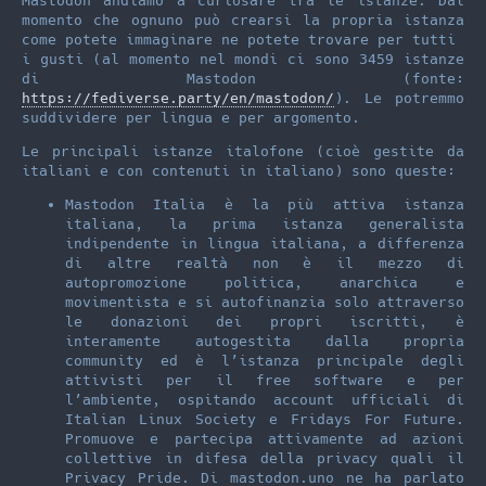
Mastodon andiamo a curiosare tra le istanze. Dal
momento che ognuno può crearsi la propria istanza
come potete immaginare ne potete trovare per tutti
i gusti (al momento nel mondi ci sono 3459 istanze
di Mastodon (fonte:
https://fediverse.party/en/mastodon/
). Le potremmo
suddividere per lingua e per argomento.
Le principali istanze italofone (cioè gestite da
italiani e con contenuti in italiano) sono queste:
Mastodon Italia è la più attiva istanza
italiana, la prima istanza generalista
indipendente in lingua italiana, a differenza
di altre realtà non è il mezzo di
autopromozione politica, anarchica e
movimentista e si autofinanzia solo attraverso
le donazioni dei propri iscritti, è
interamente autogestita dalla propria
community ed è l’istanza principale degli
attivisti per il free software e per
l’ambiente, ospitando account ufficiali di
Italian Linux Society e Fridays For Future.
Promuove e partecipa attivamente ad azioni
collettive in difesa della privacy quali il
Privacy Pride. Di mastodon.uno ne ha parlato