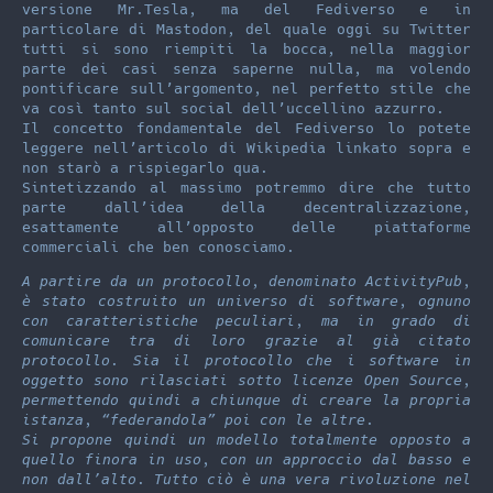
versione Mr.Tesla, ma del Fediverso e in
particolare di Mastodon, del quale oggi su Twitter
tutti si sono riempiti la bocca, nella maggior
parte dei casi senza saperne nulla, ma volendo
pontificare sull’argomento, nel perfetto stile che
va così tanto sul social dell’uccellino azzurro.
Il concetto fondamentale del Fediverso lo potete
leggere nell’articolo di Wikipedia linkato sopra e
non starò a rispiegarlo qua.
Sintetizzando al massimo potremmo dire che tutto
parte dall’idea della decentralizzazione,
esattamente all’opposto delle piattaforme
commerciali che ben conosciamo.
A partire da un protocollo, denominato ActivityPub,
è stato costruito un universo di software, ognuno
con caratteristiche peculiari, ma in grado di
comunicare tra di loro grazie al già citato
protocollo. Sia il protocollo che i software in
oggetto sono rilasciati sotto licenze Open Source,
permettendo quindi a chiunque di creare la propria
istanza, “federandola” poi con le altre.
Si propone quindi un modello totalmente opposto a
quello finora in uso, con un approccio dal basso e
non dall’alto. Tutto ciò è una vera rivoluzione nel