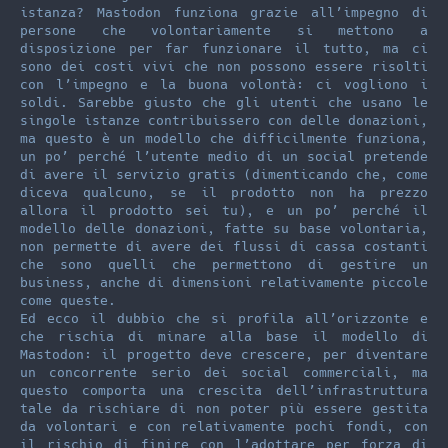
istanza? Mastodon funziona grazie all’impegno di
persone che volontariamente si mettono a
disposizione per far funzionare il tutto, ma ci
sono dei costi vivi che non possono essere risolti
con l’impegno e la buona volontà: ci vogliono i
soldi. Sarebbe giusto che gli utenti che usano le
singole istanze contribuissero con delle donazioni,
ma questo è un modello che difficilmente funziona,
un po’ perché l’utente medio di un social pretende
di avere il servizio gratis (dimenticando che, come
diceva qualcuno, se il prodotto non ha prezzo
allora il prodotto sei tu), e un po’ perché il
modello delle donazioni, fatte su base volontaria,
non permette di avere dei flussi di cassa costanti
che sono quelli che permettono di gestire un
business, anche di dimensioni relativamente piccole
come queste.
Ed ecco il dubbio che si profila all’orizzonte e
che rischia di minare alla base il modello di
Mastodon: il progetto deve crescere, per diventare
un concorrente serio dei social commerciali, ma
questo comporta una crescita dell’infrastruttura
tale da rischiare di non poter più essere gestita
da volontari e con relativamente pochi fondi, con
il rischio di finire con l’adottare per forza di