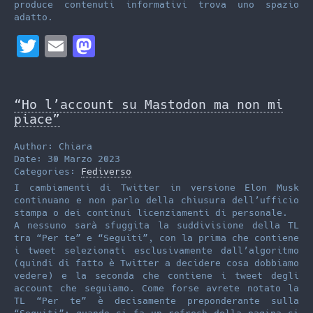
produce contenuti informativi trova uno spazio
adatto.
T
E
M
w
m
a
i
a
s
“Ho l’account su Mastodon ma non mi
t
i
t
piace”
t
l
o
Author: Chiara
e
d
Date: 30 Marzo 2023
Categories:
Fediverso
r
o
I cambiamenti di Twitter in versione Elon Musk
n
continuano e non parlo della chiusura dell’ufficio
stampa o dei continui licenziamenti di personale.
A nessuno sarà sfuggita la suddivisione della TL
tra “Per te” e “Seguiti”, con la prima che contiene
i tweet selezionati esclusivamente dall’algoritmo
(quindi di fatto è Twitter a decidere cosa dobbiamo
vedere) e la seconda che contiene i tweet degli
account che seguiamo. Come forse avrete notato la
TL “Per te” è decisamente preponderante sulla