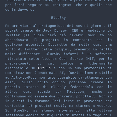
ragazzette che si fotografano in pose succinte solo
per farsi seguire su Instagram, che è quello che
conta davvero.
BlueSky
Ed arriviamo al protagonista dei nostri giorni. Il
social creato da Jack Dorsey, CEO e fondatore di
Twitter (il quale però già diversi mesi fa ha
abbandonato il progetto in contrasto con la
gestione attuale). Descritto da molti come una
sorta di Twitter delle origini, presenta in realtà
molte differenze. BlueSky infatti è un software
rilasciato sotto licenza Open Source (MIT, per la
precisione), il cui codice è liberamente
disponibile su
GitHub
e con un suo protocollo di
comunicazione (denominato AT, funzionalmente simile
ad ActivityPub, non interoperabile direttamente con
esso). Sulla carta ognuno potrebbe creare la
propria istanza di BlueSky federandola con le
altre, come accade per Mastodon, anche se
continuano ad essere due universi paralleli. Non so
in quanti lo faranno (noi forse ci proveremo per
curiosità nei prossimi mesi), ma staremo a vedere.
Su BlueSky si stanno riversando nelle ultime
settimane decine di migliaia di utenti in fuga da X