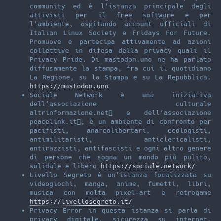
community ed è l’istanza principale degli
attivisti per il free software e per
l’ambiente, ospitando account ufficiali di
Italian Linux Society e Fridays For Future.
Promuove e partecipa attivamente ad azioni
collettive in difesa della privacy quali il
Privacy Pride. Di mastodon.uno ne ha parlato
diffusamente la stampa, fra cui il quotidiano
La Regione, su la Stampa e su La Repubblica.
https://mastodon.uno
Sociale Network è una iniziativa
dell’associazione culturale
altrinformazione.net󰏌 e dell’associazione
peacelink.it󰏌, è un ambiente di confronto per
pacifisti, anarcolibertari, ecologisti,
antimilitaristi, anticlericalisti,
antirazzisti, antifascisti e ogni altro genere
di persone che sogna un mondo più pulito,
solidale e libero
https://sociale.network/
Livello Segreto è un’istanza focalizzata su
videogiochi, manga, anime, fumetti, libri,
musica con molta pixel-art e retrogame
https://livellosegreto.it/
Privacy Error in questa istanza si parla di
privacy digitale, sicurezza su internet,