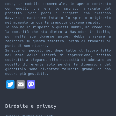
cose, un modello commerciale, in aperto contrasto
con quello che era lo spirito iniziale del
progetto. Sono pochi i progetti che riescono
davvero a mantenere intatto lo spirito originario
nel momento in cui la crescita diviene rapida.
Io non ho la risposta a questi dubbi, ma credo che
la comunità che sta dietro a Mastodon in Italia,
pur nelle sue diverse anime, debba iniziare a
ragionare su questa tematica, prima di trovarsi al
punto di non ritorno.
Sarebbe un peccato se, dopo tutto il lavoro fatto
nel nome della libertà di espressione, fossimo
costretti a piegarci alla necessità di adottare un
modello differente solo perché le dimensioni del
giocattolo sono diventate talmente grandi da non
essere più gestibile.
T
E
M
w
m
a
i
a
s
Birdsite e privacy
t
i
t