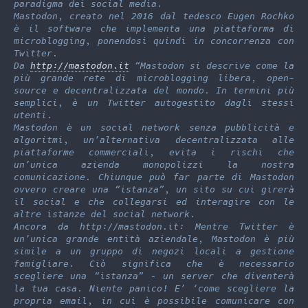
paradigma dei social media.
Mastodon, creato nel 2016 dal tedesco Eugen Rochko
è il software che implementa una piattaforma di
microblogging, ponendosi quindi in concorrenza con
Twitter.
Da
http://mastodon.it
“Mastodon si descrive come la
più grande rete di microblogging libera, open-
source e decentralizzata del mondo. In termini più
semplici, è un Twitter autogestito dagli stessi
utenti.
Mastodon è un social network senza pubblicità e
algoritmi, un’alternativa decentralizzata alle
piattaforme commerciali, evita i rischi che
un’unica azienda monopolizzi la nostra
comunicazione. Chiunque può far parte di Mastodon
ovvero creare una “istanza”, un sito su cui girerà
il social e che collegarsi ed interagire con le
altre istanze del social network.
Ancora da http://mastodon.it: Mentre Twitter è
un’unica grande entità aziendale, Mastodon è più
simile a un gruppo di negozi locali a gestione
famigliare. Ciò significa che è necessario
scegliere una “istanza” – un server che diventerà
la tua casa. Niente panico! E’ ‘come scegliere la
propria email, in cui è possibile comunicare con