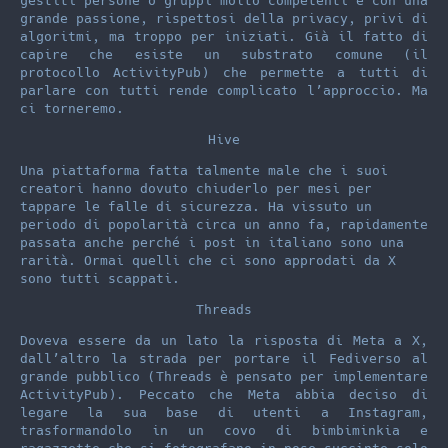
gestiti persone o gruppi molto competenti e con una
grande passione, rispettosi della privacy, privi di
algoritmi, ma troppo per iniziati. Già il fatto di
capire che esiste un substrato comune (il
protocollo ActivityPub) che permette a tutti di
parlare con tutti rende complicato l’approccio. Ma
ci torneremo.
Hive
Una piattaforma fatta talmente male che i suoi
creatori hanno dovuto chiuderlo per mesi per
tappare le falle di sicurezza. Ha vissuto un
periodo di popolarità circa un anno fa, rapidamente
passata anche perché i post in italiano sono una
rarità. Ormai quelli che ci sono approdati da X
sono tutti scappati.
Threads
Doveva essere da un lato la risposta di Meta a X,
dall’altro la strada per portare il Fediverso al
grande pubblico (Threads è pensato per implementare
ActivityPub). Peccato che Meta abbia deciso di
legare la sua base di utenti a Instagram,
trasformandolo in un covo di bimbiminkia e