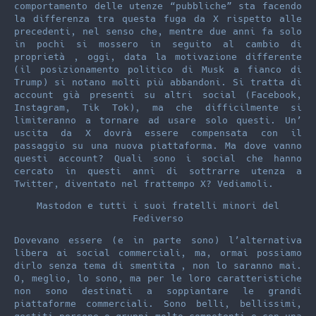
comportamento delle utenze “pubbliche” sta facendo
la differenza tra questa fuga da X rispetto alle
precedenti, nel senso che, mentre due anni fa solo
in pochi si mossero in seguito al cambio di
proprietà , oggi, data la motivazione differente
(il posizionamento politico di Musk a fianco di
Trump) si notano molti più abbandoni. Si tratta di
account già presenti su altri social (Facebook,
Instagram, Tik Tok), ma che difficilmente si
limiteranno a tornare ad usare solo questi. Un’
uscita da X dovrà essere compensata con il
passaggio su una nuova piattaforma. Ma dove vanno
questi account? Quali sono i social che hanno
cercato in questi anni di sottrarre utenza a
Twitter, diventato nel frattempo X? Vediamoli.
Mastodon e tutti i suoi fratelli minori del
Fediverso
Dovevano essere (e in parte sono) l’alternativa
libera ai social commerciali, ma, ormai possiamo
dirlo senza tema di smentita , non lo saranno mai.
O, meglio, lo sono, ma per le loro caratteristiche
non sono destinati a soppiantare le grandi
piattaforme commerciali. Sono belli, bellissimi,