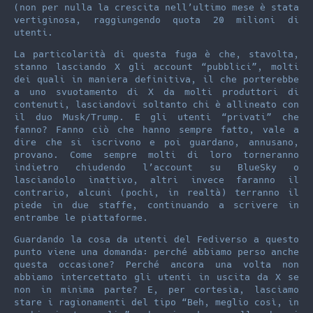
(non per nulla la crescita nell’ultimo mese è stata
vertiginosa, raggiungendo quota 20 milioni di
utenti.
La particolarità di questa fuga è che, stavolta,
stanno lasciando X gli account “pubblici”, molti
dei quali in maniera definitiva, il che porterebbe
a uno svuotamento di X da molti produttori di
contenuti, lasciandovi soltanto chi è allineato con
il duo Musk/Trump. E gli utenti “privati” che
fanno? Fanno ciò che hanno sempre fatto, vale a
dire che si iscrivono e poi guardano, annusano,
provano. Come sempre molti di loro torneranno
indietro chiudendo l’account su BlueSky o
lasciandolo inattivo, altri invece faranno il
contrario, alcuni (pochi, in realtà) terranno il
piede in due staffe, continuando a scrivere in
entrambe le piattaforme.
Guardando la cosa da utenti del Fediverso a questo
punto viene una domanda: perché abbiamo perso anche
questa occasione? Perché ancora una volta non
abbiamo intercettato gli utenti in uscita da X se
non in minima parte? E, per cortesia, lasciamo
stare i ragionamenti del tipo “Beh, meglio così, in