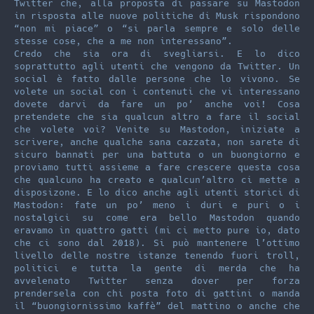
Twitter che, alla proposta di passare su Mastodon
in risposta alle nuove politiche di Musk rispondono
“non mi piace” o “si parla sempre e solo delle
stesse cose, che a me non interessano”.
Credo che sia ora di svegliarsi. E lo dico
soprattutto agli utenti che vengono da Twitter. Un
social è fatto dalle persone che lo vivono. Se
volete un social con i contenuti che vi interessano
dovete darvi da fare un po’ anche voi! Cosa
pretendete che sia qualcun altro a fare il social
che volete voi? Venite su Mastodon, iniziate a
scrivere, anche qualche sana cazzata, non sarete di
sicuro bannati per una battuta o un buongiorno e
proviamo tutti assieme a fare crescere questa cosa
che qualcuno ha creato e qualcun’altro ci mette a
disposizone. E lo dico anche agli utenti storici di
Mastodon: fate un po’ meno i duri e puri o i
nostalgici su come era bello Mastodon quando
eravamo in quattro gatti (mi ci metto pure io, dato
che ci sono dal 2018). Si può mantenere l’ottimo
livello delle nostre istanze tenendo fuori troll,
politici e tutta la gente di merda che ha
avvelenato Twitter senza dover per forza
prendersela con chi posta foto di gattini o manda
il “buongiornissimo kaffè” del mattino o anche che