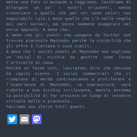
mette una foto in mutande e reggiseno. Cerchiamo di
allargare un po’ i nostri orizzonti, senza
rinunciare a quelli che per noi sono valori non
negoziabili (più o meno quello che c’è nelle regole
dei vari server), ma senza nemmeno esagerare nel
verso opposto. A meno che…
A meno che gli utenti che vengono da Twitter non
trovino piacevole Mastodon perché la visibilità che
gli offre è limitata o cose simili.
A meno che i vecchi utenti di Mastodon non vogliano
un social di nicchia da gestire come fosse
l’orticello di casa.
Perché se fosse così, lasciatemi dire che nessuno
ha capito niente. I social commerciali che ci
riempiono di merda continueranno a proliferare e
l’esperienza di Mastodon, se sopravvivrà, sarà
ridotta a una nicchia irrilevante, mentre avremmo
la possibilità di far crescere un luogo di incontro
virtuale bello e piacevole.
Facciamo uno sforzo tutti quanti.
T
E
M
w
m
a