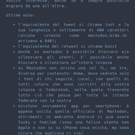
vostro interesse, anche se è sempre possibile
migrare da una all’altra.
Ultime note:
l’equivalente del tweet si chiama toot e la
sua lunghezza è solitamente di 400 caratteri
(alcune istanze come mastodon.bida.im
arrivano a 840);
l’equivalente del retweet si chiama boost
anche su mastodon è possibile bloccare e/o
silenziare gli utenti. E’ possibile anche
bloccare o silenziare un’intera istanza
su Mastodon non esiste una sol TL, ma tre,
diverse per contenuto: Home, dove vedrete solo
i toot di chi seguite, Local, con quelli di
tutti coloro che sono iscritti alla vostra
istanza e Federated, nella quale troverete
tutto ciò che passa per tutte le istanze
federate con la vostra
esistono ovviamente app per smartphone: è
appena uscita quella ufficiale di Mastodon,
altrimenti in ambiente Android si puà usare
Tusky o Fedilab (sono una felice utente non
Apple e non so su iPhone cosa esista, ma sono
sicura che qualcosa ci sia)