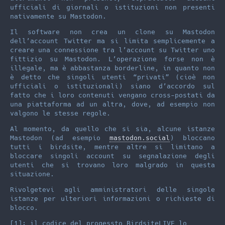
ufficiali di giornali o istituzioni non presenti
nativamente su Mastodon.
Il software non crea un clone su Mastodon
dell’account Twitter ma si limita semplicemente a
creare una connessione tra l’account su Twitter uno
fittizio su Mastodon. L’operazione forse non è
illegale, ma è abbastanza borderline, in quanto non
è detto che singoli utenti “privati” (cioè non
ufficiali o istituzionali) siano d’accordo sul
fatto che i loro contenuti vengano cross-postati da
una piattaforma ad un altra, dove, ad esempio non
valgono le stesse regole.
Al momento, da quello che si sia, alcune istanze
Mastodon (ad esempio
mastodon.social
) bloccano
tutti i birdsite, mentre altre si limitano a
bloccare singoli account su segnalazione degli
utenti che si trovano loro malgrado in questa
situazione.
Rivolgetevi agli amministratori delle singole
istanze per ulteriori informazioni o richieste di
blocco.
[1]: il codice del progessto BirdsiteLIVE lo