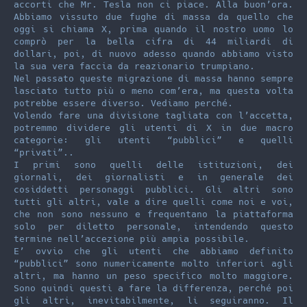
accorti che Mr. Tesla non ci piace. Alla buon’ora.
Abbiamo vissuto due fughe di massa da quello che
oggi si chiama X, prima quando il nostro uomo lo
comprò per la bella cifra di 44 miliardi di
dollari, poi, di nuovo adesso quando abbiamo visto
la sua vera faccia da reazionario trumpiano.
Nel passato queste migrazione di massa hanno sempre
lasciato tutto più o meno com’era, ma questa volta
potrebbe essere diverso. Vediamo perché.
Volendo fare una divisione tagliata con l’accetta,
potremmo dividere gli utenti di X in due macro
categorie: gli utenti “pubblici” e quelli
“privati”..
I primi sono quelli delle istituzioni, dei
giornali, dei giornalisti e in generale dei
cosiddetti personaggi pubblici. Gli altri sono
tutti gli altri, vale a dire quelli come noi e voi,
che non sono nessuno e frequentano la piattaforma
solo per diletto personale, intendendo questo
termine nell’accezione più ampia possibile.
E’ ovvio che gli utenti che abbiamo definito
“pubblici” sono numericamente molto inferiori agli
altri, ma hanno un peso specifico molto maggiore.
Sono quindi questi a fare la differenza, perché poi
gli altri, inevitabilmente, li seguiranno. Il