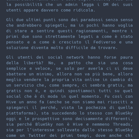
la possibilità che un admin legga i DM dei suoi
utenti appare davvero come ridicola.
Gli due ultimi punti sono dei paradossi senza senso
che andrebbero spiegati, ma in pochi hanno voglia
di stare a sentire questi ragionamenti, mentre i
primi due sono strettamente legati a come è stato
pensato e a come è cresciuto il Fediverso e una
soluzione diventa molto difficile da trovare.
Gli utenti dei social network hanno forse paura
della libertà? No, a patto che sia una cosa
semplice e veloce, se solo per averla ci si deve
sbattere un minimo, allora non va più bene, allora
meglio vendere la propria vita online in cambio di
un servizio che, come sempre, ci sembra gratis, ma
gratis non è, e quindi spostiamoci tutti su quel
social che è di moda in quel momento. Fu così con
Hive un anno fa (anche se non siamo mai riusciti a
spiegarci il perché, vista la pochezza di quella
piattaforma), sta succedendo lo stesso con BlueSky
oggi e le prospettive sono decisamente differenti,
sia perché BlueSky non è Hive e nemmeno Threads,
sia per l’interesse sollevato dallo stesso BlueSky
come un Twitter dei primi tempi, dove anche chi