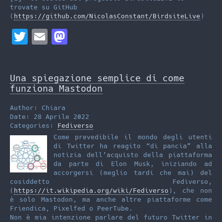
trovate su GitHub
(
https://github.com/NicolasConstant/BirdsiteLive
)
T
E
M
w
m
a
i
a
s
Una spiegazione semplice di come
t
i
t
funziona Mastodon
t
l
o
Author: Chiara
e
d
Date: 28 Aprile 2022
Categories:
Fediverso
r
o
Come prevedibile il mondo degli utenti
n
di Twitter ha reagito “di pancia” alla
notizia dell’acquisto della piattaforma
da parte di Elon Musk, iniziando ad
accorgersi (meglio tardi che mai) del
cosiddetto Fediverso,
(
https://it.wikipedia.org/wiki/Fediverso
), che non
è solo Mastodon, ma anche altre piattaforme come
Friendica, Pixelfed o PeerTube.
Non è mia intenzione parlare del futuro Twitter in