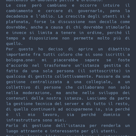
Le cose però cambiano e occorre intuire il
cambiamento e cercare di governarlo, pena la
decadenza e l’oblio. La crescita degli utenti si è
plafonata, forse la discussione non decolla come
dovrebbe, anche a causa di chi dovrebbe stimolarla
e invece si limita a tenere in ordine, perché il
tempo a disposizione non permette molto più di
quello.
Per questo ho deciso di aprire un dibattito
importante fra tutti coloro che si sono iscritti a
bologna.one: mi piacerebbe sapere se foste
d’accordo nel trasformare un’istanza gestita di
fatto da una sola persona (il sottoscritto) in
qualcosa di gestito collettivamente. Passare da una
gestione centralizzata a una collegiale, a un
collettivo di persone che collaborano non solo
nella moderazione, ma anche nello sviluppo dei
contenuti della nostra istanza. Lasciamo da parte
la gestione tecnica del server e di tutto il resto,
di quello continuerò ad occuparmene io, sia perché
è il mio lavoro, sia perché dominio e
infrastruttura sono miei.
Parlo di gestione dell’istanza per renderla un
luogo attraente e interessante per gli utenti.