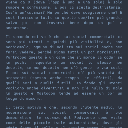
viene da X (dove l’app è una e una sola) è solo
rumore e confusione. E poi la scelta dell’istanza.
Cos’è un’istanza? Ma perché devo sceglierne una? E
così finiscono tutti su quelle due/tre più grandi,
salvo poi non trovarsi bene dopo un po’ e
andarsene.
Il secondo motivo è che sui social commerciali ci
sono più utenti e quindi più visibilità e, non
neghiamolo, ognuno di noi sta sui social anche per
farsi vedere, perché siamo tutti un po’ narcisisti.
Purtroppo questo è un cane che si morde la coda: se
in pochi frequentano un social lo stesso non
decolla, se non decolla non c’è gente e via così.
E poi sui social commerciali c’è più varietà di
argomenti (spesso anche troppa, in effetti), da
quelli seri a quelli futili. In fondo gli utenti
vogliono anche divertirsi e non c’è nulla di male
in questo e Mastodon tende ad essere un po’ un
luogo di musoni.
Il terzo motivo è che, secondo l’utente medio, la
moderazione sui social commerciali è più
democratica: le istanze del Fediverso sono viste
come delle piccole isole autocratiche, dove gli
admin fanno il bello e il cattivo tempo (e questo