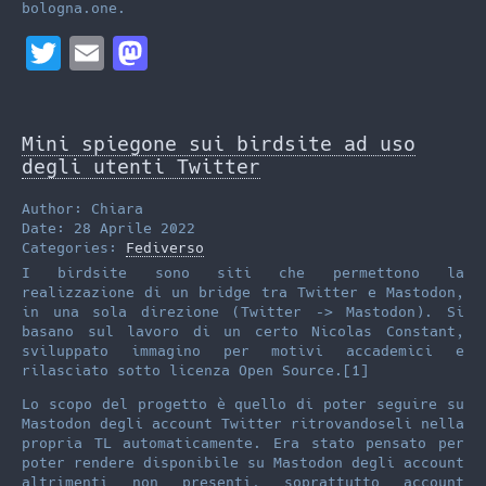
bologna.one.
T
E
M
w
m
a
i
a
s
Mini spiegone sui birdsite ad uso
t
i
t
degli utenti Twitter
t
l
o
Author: Chiara
e
d
Date: 28 Aprile 2022
Categories:
Fediverso
r
o
I birdsite sono siti che permettono la
n
realizzazione di un bridge tra Twitter e Mastodon,
in una sola direzione (Twitter –> Mastodon). Si
basano sul lavoro di un certo Nicolas Constant,
sviluppato immagino per motivi accademici e
rilasciato sotto licenza Open Source.[1]
Lo scopo del progetto è quello di poter seguire su
Mastodon degli account Twitter ritrovandoseli nella
propria TL automaticamente. Era stato pensato per
poter rendere disponibile su Mastodon degli account
altrimenti non presenti, soprattutto account