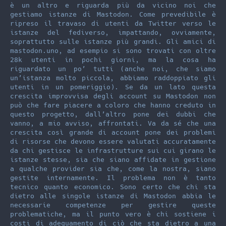
è un altro e riguarda più da vicino noi che
gestiamo istanze di Mastodon. Come prevedibile è
ripreso il travaso di utenti da Twitter verso le
istanze del fediverso, impattando, ovviamente,
soprattutto sulle istanze più grandi. Gli amici di
mastodon.uno, ad esempio si sono trovati con oltre
28k utenti in pochi giorni, ma la cosa ha
riguardato un po’ tutti (anche noi, che siamo
un’istanza molto piccola, abbiamo raddoppiato gli
utenti in un pomeriggio). Se da un lato questa
crescita improvvisa degli account su Mastodon non
può che fare piacere a coloro che hanno creduto in
questo progetto, dall’altro pone dei dubbi che
vanno, a mio avviso, affrontati. Va da sé che una
crescita così grande di account pone dei problemi
di risorse che devono essere valutati accuratamente
da chi gestisce le infrastrutture sui cui girano le
istanze stesse, sia che siano affidate in gestione
a qualche provider sia che, come la nostra, siano
gestite internamente. Il problema non è tanto
tecnico quanto economico. Sono certo che chi sta
dietro alle singole istanze di Mastodon abbia le
necessarie competenze per gestire queste
problematiche, ma il punto vero è chi sostiene i
costi di adeguamento di ciò che sta dietro a una