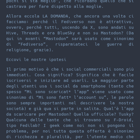
pochi si sta meglio”, che ricordano quello che si
castrava per fare dispetto alla moglie.
Allora eccola LA DOMANDA, che ancora una volta ci
facciamo: perché il Fediverso non è attrattivo,
ovvero, perché tutti, uscendo da X, sono andati su
Hive, Threads e ora BlueSky e non su Mastodon? (Da
qui in avanti “Mastodon” sarà usato come sinonimo
di “Fediverso”, risparmiateci le guerre di
religione, grazie).
Eccovi le nostre ipotesi
Il primo motivo è che i social commerciali sono più
immediati. Cosa significa? Significa che è facile
iscriversi e iniziare ad usarli. La maggior parte
degli utenti usa i social da smartphone (tanto che
spesso “Mi sono scaricat* l’app” viene usato come
sinonimo di “Mi sono fatt* l’account su”, le parole
sono sempre importanti nel descrivere la nostra
società) e già qua si parte in salita. Qual’è l’app
da scaricare per Mastodon? Quella ufficiale? Tusky?
Qualcuna delle tante che si trovano su F-Droid,
tipo Fedilab? I geek come noi non si pongono il
problema, per noi tutta questa offerta è sinonimo
di ricchezza e pluralità, per l’utente medio che