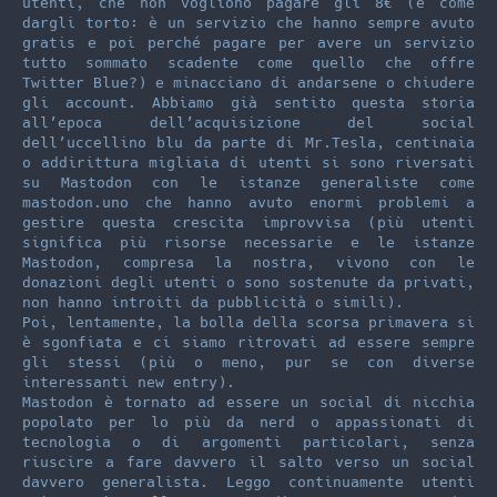
utenti, che non vogliono pagare gli 8€ (e come
dargli torto: è un servizio che hanno sempre avuto
gratis e poi perché pagare per avere un servizio
tutto sommato scadente come quello che offre
Twitter Blue?) e minacciano di andarsene o chiudere
gli account. Abbiamo già sentito questa storia
all’epoca dell’acquisizione del social
dell’uccellino blu da parte di Mr.Tesla, centinaia
o addirittura migliaia di utenti si sono riversati
su Mastodon con le istanze generaliste come
mastodon.uno che hanno avuto enormi problemi a
gestire questa crescita improvvisa (più utenti
significa più risorse necessarie e le istanze
Mastodon, compresa la nostra, vivono con le
donazioni degli utenti o sono sostenute da privati,
non hanno introiti da pubblicità o simili).
Poi, lentamente, la bolla della scorsa primavera si
è sgonfiata e ci siamo ritrovati ad essere sempre
gli stessi (più o meno, pur se con diverse
interessanti new entry).
Mastodon è tornato ad essere un social di nicchia
popolato per lo più da nerd o appassionati di
tecnologia o di argomenti particolari, senza
riuscire a fare davvero il salto verso un social
davvero generalista. Leggo continuamente utenti