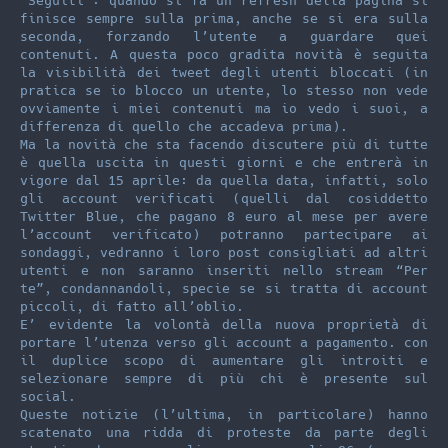
“Seguiti”: quando si fa un refresh della pagina si
finisce sempre sulla prima, anche se si era sulla
seconda, forzando l’utente a guardare quei
contenuti. A questa poco gradita novità è seguita
la visibilità dei tweet degli utenti bloccati (in
pratica se io blocco un utente, lo stesso non vede
ovviamente i miei contenuti ma io vedo i suoi, a
differenza di quello che accadeva prima).
Ma la novità che sta facendo discutere più di tutte
è quella uscita in questi giorni e che entrerà in
vigore dal 15 aprile: da quella data, infatti, solo
gli account verificati (quelli dal cosiddetto
Twitter Blue, che pagano 8 euro al mese per avere
l’account verificato) potranno partecipare ai
sondaggi, vedranno i loro post consigliati ad altri
utenti e non saranno inseriti nello stream “Per
te”, condannandoli, specie se si tratta di account
piccoli, di fatto all’oblio.
E’ evidente la volontà della nuova proprietà di
portare l’utenza verso gli account a pagamento. con
il duplice scopo di aumentare gli introiti e
selezionare sempre di più chi è presente sul
social.
Queste notizie (l’ultima, in particolare) hanno
scatenato una ridda di proteste da parte degli