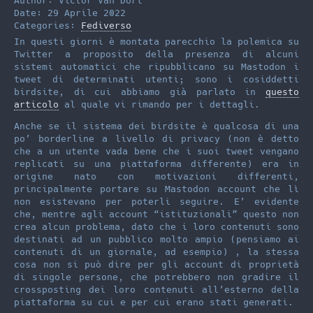
t
l
o
Author: Victor Van Dort
Date: 29 Aprile 2022
e
d
Categories:
Fediverso
r
o
In questi giorni è montata parecchio la polemica su
Twitter a proposito della presenza di alcuni
n
sistemi automatici che ripubblicano su Mastodon i
tweet di determinati utenti; sono i cosiddetti
birdsite, di cui abbiamo già parlato in
questo
articolo
al quale vi rimando per i dettagli.
Anche se il sistema dei birdsite è qualcosa di una
po’ borderline a livello di privacy (non è detto
che a un utente vada bene che i suoi tweet vengano
replicati su una piattaforma differente) era in
origine nato con motivazioni differenti,
principalmente portare su Mastodon account che lì
non esistevano per poterli seguire. E’ evidente
che, mentre agli account “istituzionali” questo non
crea alcun problema, dato che i loro contenuti sono
destinati ad un pubblico molto ampio (pensiamo ai
contenuti di un giornale, ad esempio) , la stessa
cosa non si può dire per gli account di proprietà
di singole persone, che potrebbero non gradire il
crossposting dei loro contenuti all’esterno della
piattaforma su cui e per cui erano stati generati.