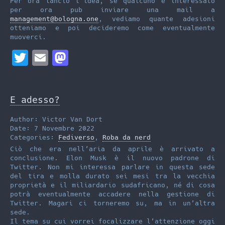
Per ora lancio l’idea, se qualcuno è interessato
per ora pub inviare una mail a
management@bologna.one
, vediamo quante adesioni
otteniamo e poi decideremo come eventualmente
muoverci.
T
E
M
w
m
a
i
a
s
E adesso?
t
i
t
t
l
o
Author: Victor Van Dort
Date: 7 Novembre 2022
e
d
Categories:
Fediverso
,
Roba da nerd
r
o
Ciò che era nell’aria da aprile è arrivato a
conclusione. Elon Musk è il nuovo padrone di
n
Twitter. Non mi interessa parlare in questa sede
del tira e molla durato sei mesi tra la vecchia
proprietà e il miliardario sudafricano, né di cosa
potrà eventualmente accadere nella gestione di
Twitter. Magari ci torneremo su, ma in un’altra
sede.
Il tema su cui vorrei focalizzare l’attenzione oggi