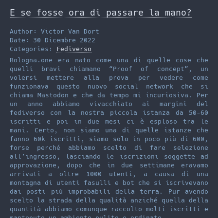
i
a
s
E se fosse ora di passare la mano?
t
i
t
t
l
o
Author: Victor Van Dort
Date: 30 Dicembre 2022
e
d
Categories:
Fediverso
r
o
Bologna.one era nato come una di quelle cose che
quelli bravi chiamano “Proof of concept”, un
n
volersi mettere alla prova per vedere come
funzionava questo nuovo social network che si
chiama Mastodon e che da tempo mi incuriosiva. Per
un anno abbiamo vivacchiato ai margini del
fediverso con la nostra piccola istanza da 50-60
iscritti e poi in due mesi ci è esploso tra le
mani. Certo, non siamo una di quelle istanze che
fanno 60k iscritti, siamo solo in poco più di 600,
forse perché abbiamo scelto di fare selezione
all’ingresso, lasciando le iscrizioni soggette ad
approvazione, dopo che in due settimane eravamo
arrivati a oltre 1000 utenti, a causa di una
montagna di utenti fasulli e bot che si iscrivevano
dai posti più improbabili della terra. Pur avendo
scelto la strada della qualità anziché quella della
quantità abbiamo comunque raccolto molti iscritti e
mantenuto un ambiente pulito e ordinato.