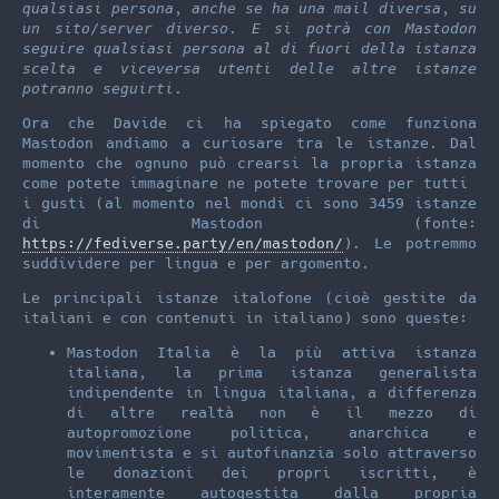
qualsiasi persona, anche se ha una mail diversa, su
un sito/server diverso. E si potrà con Mastodon
seguire qualsiasi persona al di fuori della istanza
scelta e viceversa utenti delle altre istanze
potranno seguirti.
Ora che Davide ci ha spiegato come funziona
Mastodon andiamo a curiosare tra le istanze. Dal
momento che ognuno può crearsi la propria istanza
come potete immaginare ne potete trovare per tutti
i gusti (al momento nel mondi ci sono 3459 istanze
di Mastodon (fonte:
https://fediverse.party/en/mastodon/
). Le potremmo
suddividere per lingua e per argomento.
Le principali istanze italofone (cioè gestite da
italiani e con contenuti in italiano) sono queste:
Mastodon Italia è la più attiva istanza
italiana, la prima istanza generalista
indipendente in lingua italiana, a differenza
di altre realtà non è il mezzo di
autopromozione politica, anarchica e
movimentista e si autofinanzia solo attraverso
le donazioni dei propri iscritti, è
interamente autogestita dalla propria